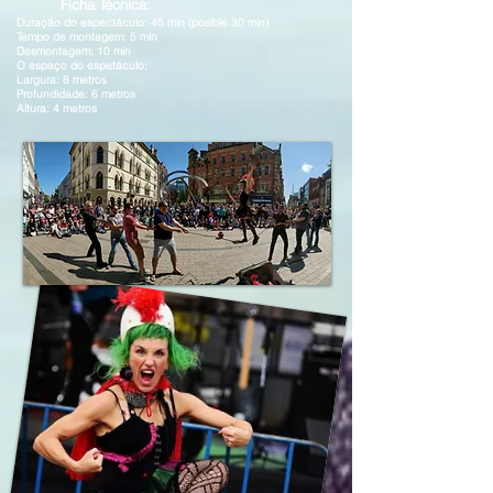
Ficha Técnica:
Duração do espectáculo: 45 min (posible 30 min)
Tempo de montagem: 5 min
Desmontagem: 10 min
O espaço do espetáculo:
Largura: 8 metros
Profundidade: 6 metros
Altura: 4 metros