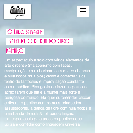
O Lado Selvagem
ESPECTÁCULO DE RUA DO CIRCO e
PALHAÇO
Um espectáculo a solo com vários elementos de
arte circense (malabarismo com facas,
manipulação e malabarismo com quatro chapéus
e hula hoops múltiplos) clown e comédia física,
teatro de fantoches e improvisação constante
com o público. Pina gosta de fazer as pessoas
acreditarem que ela é a mulher mais forte e
perigosa do mundo. Ela quer surpreender, chocar
e divertir o público com os seus brinquedos
assustadores, a dança de tigre com hula hoops e
uma banda de rock & roll para crianças.
Um espectáculo para todos os públicos que
utiliza a comédia como linguagem universal
.